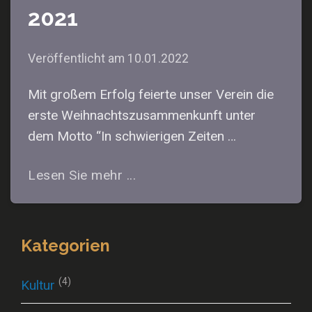
2021
Veröffentlicht am
10.01.2022
Mit großem Erfolg feierte unser Verein die
erste Weihnachtszusammenkunft unter
dem Motto “In schwierigen Zeiten …
Lesen Sie mehr ...
Kategorien
(4)
Kultur