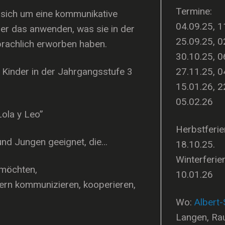
Termine:
t sich um eine kommunikative
04.09.25, 1
er das anwenden, was sie in der
25.09.25, 0
rachlich erworben haben.
30.10.25, 0
r Kinder in der Jahrgangsstufe 3
27.11.25, 0
15.01.26, 2
05.02.26
Lola y Leo”
Herbstferi
und Jungen geeignet, die…
18.10.25.
Winterferie
 möchten,
10.01.26
ern kommunizieren, kooperieren,
Wo:
Albert
Langen, Ra