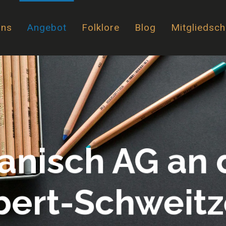
uns
Angebot
Folklore
Blog
Mitgliedsch
anisch AG an 
bert-Schweitz