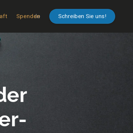
aft
Spenden
de
Schreiben Sie uns!
der
er-