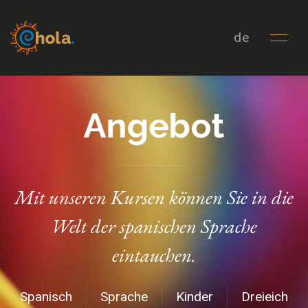
de
Angebot
Mit unseren Kursen können Sie in die
Welt der spanischen Sprache
eintauchen.
Spanisch
Sprache
Kinder
Dreieich