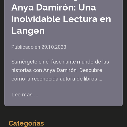
Anya Damirón: Una
Inolvidable Lectura en
Langen
Publicado en
29.10.2023
Sumérgete en el fascinante mundo de las
historias con Anya Damirón. Descubre
cómo la reconocida autora de libros …
Lee mas ...
Categorias