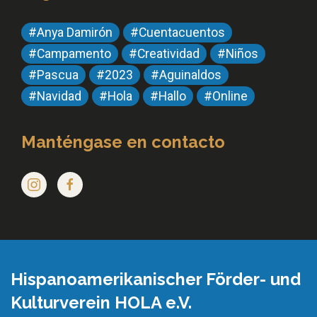
#Anya Damirón
#Cuentacuentos
#Campamento
#Creatividad
#Niños
#Pascua
#2023
#Aguinaldos
#Navidad
#Hola
#Hallo
#Online
Manténgase en contacto
Hispanoamerikanischer Förder- und
Kulturverein HOLA e.V.