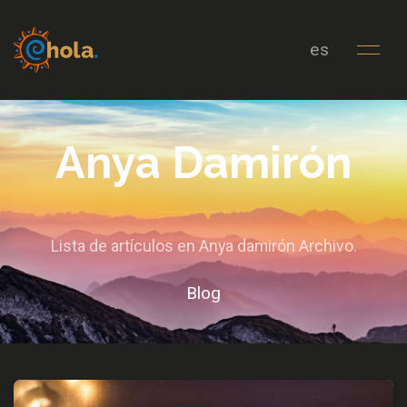
es
Anya Damirón
Lista de artículos en Anya damirón Archivo.
Blog