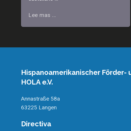
Lee mas ...
Hispanoamerikanischer Förder- u
HOLA e.V.
Annastraße 58a
63225 Langen
Directiva