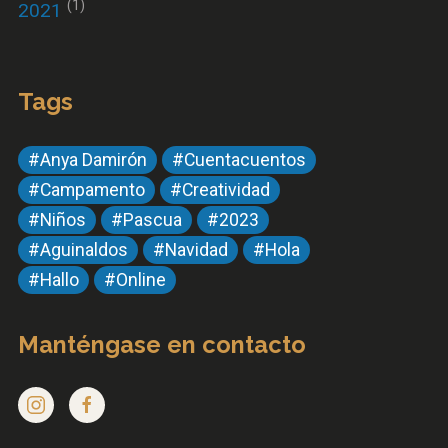
(1)
2021
Tags
#Anya Damirón
#Cuentacuentos
#Campamento
#Creatividad
#Niños
#Pascua
#2023
#Aguinaldos
#Navidad
#Hola
#Hallo
#Online
Manténgase en contacto