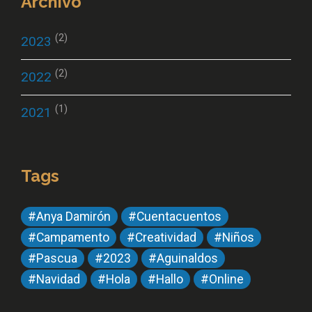
Archivo
(2)
2023
(2)
2022
(1)
2021
Tags
#Anya Damirón
#Cuentacuentos
#Campamento
#Creatividad
#Niños
#Pascua
#2023
#Aguinaldos
#Navidad
#Hola
#Hallo
#Online